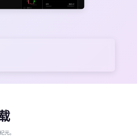
载
新纪元。